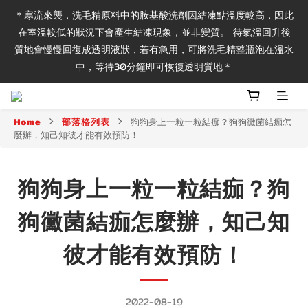
＊寒流來襲，洗毛精原料中的胺基酸洗劑因結凍點溫度較高，因此
＼毛孩專家源頭調理 保養減少用藥治療／
在室溫較低的狀況下會產生結凍現象，並非變質。 待氣溫回升後
質地會慢慢回復成透明液狀，若有急用，可將洗毛精整瓶泡在溫水
中，等待30分鐘即可恢復透明質地＊
Home
部落格列表
狗狗身上一粒一粒結痂？狗狗黴菌結痂怎
＼毛孩專家源頭調理 保養減少用藥治療／
麼辦，知己知彼才能有效預防！
狗狗身上一粒一粒結痂？狗
狗黴菌結痂怎麼辦，知己知
彼才能有效預防！
2022-08-19