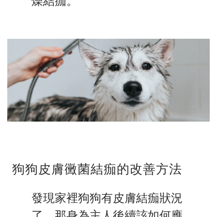
燥結痂。
狗狗皮膚黴菌結痂的改善方法
發現家裡狗狗有皮膚結痂狀況
了，那身為主人後續該如何應