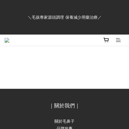
＼毛孩專家源頭調理 保養減少用藥治療／
＼毛孩專家源頭調理 保養減少用藥治療／
＊寒流來襲，洗毛精原料中的胺基酸洗劑因結凍點溫度較高，因此
在室溫較低的狀況下會產生結凍現象，並非變質。 待氣溫回升後
質地會慢慢回復成透明液狀，若有急用，可將洗毛精整瓶泡在溫水
中，等待30分鐘即可恢復透明質地＊
＼毛孩專家源頭調理 保養減少用藥治療／
｜關於我們｜
關於毛鼻子
品牌故事